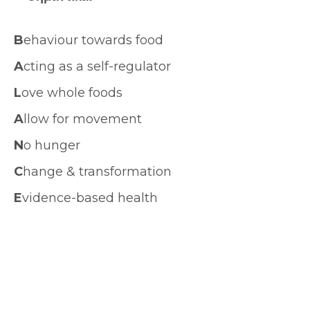
B
ehaviour towards food
A
cting as a self-regulator
L
ove whole foods
A
llow for movement
N
o hunger
C
hange & transformation
E
vidence-based health